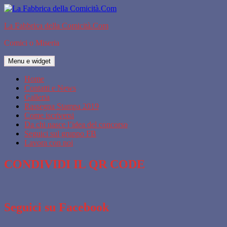
Vai
al
La Fabbrica della Comicità.Com
contenuto
Comici o Miseria
Menu e widget
Home
Contatti e News
Galleria
Rassegna Stampa 2019
Come iscriversi
Da chi nasce l’idea del concorso
Seguici sul gruppo FB
Lavora con noi
CONDIVIDI IL QR CODE
Seguici su Facebook