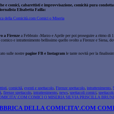
che e comici, cabarettisti e improvvisazione, comicità pura condotta 
iornalista Elisabetta Failla:
rica della Comicità.com Comici o Miseria
ivo a Firenze
a Febbraio -Marzo e Aprile per poi proseguire a ritmo di 1 
o comico e intrattenimento bellissimo quello svolto a Firenze e Siena, do
ato sulle nostre
pagine FB e Instagram
le tante novità per la finalissi
tisti
,
comicità
,
eventi e spettacolo
,
Firenze spettacolo
,
intrattenimento
,
à
,
firenze spettacolo
,
intrattenimento
,
news
,
spettacoli comici
,
spettacol
BBRICA DELLA COMICITA’.COM COMIC