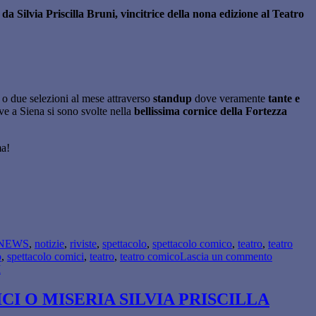
da Silvia Priscilla Bruni, vincitrice della nona edizione al Teatro
o due selezioni al mese attraverso
standup
dove veramente
tante e
ve a Siena si sono svolte nella
bellissima cornice della Fortezza
ma!
NEWS
,
notizie
,
riviste
,
spettacolo
,
spettacolo comico
,
teatro
,
teatro
su
o
,
spettacolo comici
,
teatro
,
teatro comico
Lascia un commento
LA
FINALE
DELLA
I O MISERIA SILVIA PRISCILLA
FABBRI