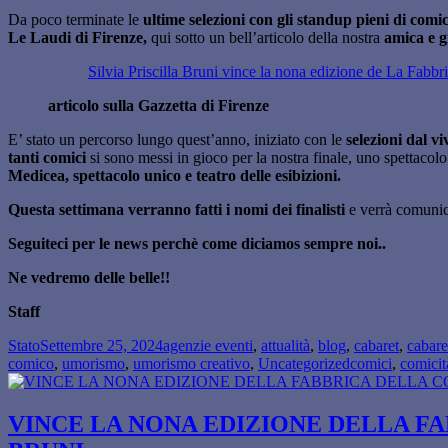
Da poco terminate le
ultime selezioni con gli standup pieni di comi
Le Laudi di Firenze,
qui sotto un bell’articolo della nostra
amica e g
Silvia Priscilla Bruni vince la nona edizione de La Fabb
articolo sulla Gazzetta di Firenze
E’ stato un percorso lungo quest’anno, iniziato con le
selezioni dal v
tanti comici
si sono messi in gioco per la nostra finale, uno spettacol
Medicea, spettacolo unico e teatro delle esibizioni.
Questa settimana verranno fatti i nomi dei finalisti
e verrà comunic
Seguiteci per le news perchè come diciamos sempre noi..
Ne vedremo delle belle!!
Staff
Formato
Scritto
Categorie
Stato
Settembre 25, 2024
agenzie eventi
,
attualità
,
blog
,
cabaret
,
cabaret
il
Tag
comico
,
umorismo
,
umorismo creativo
,
Uncategorized
comici
,
comicit
VINCE LA NONA EDIZIONE DELLA FA