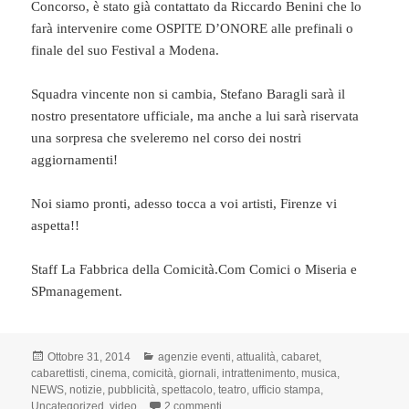
Concorso, è stato già contattato da Riccardo Benini che lo
farà intervenire come OSPITE D’ONORE alle prefinali o
finale del suo Festival a Modena.
Squadra vincente non si cambia, Stefano Baragli sarà il
nostro presentatore ufficiale, ma anche a lui sarà riservata
una sorpresa che sveleremo nel corso dei nostri
aggiornamenti!
Noi siamo pronti, adesso tocca a voi artisti, Firenze vi
aspetta!!
Staff La Fabbrica della Comicità.Com Comici o Miseria e
SPmanagement.
Scritto
Categorie
Ottobre 31, 2014
agenzie eventi
,
attualità
,
cabaret
,
il
cabarettisti
,
cinema
,
comicità
,
giornali
,
intrattenimento
,
musica
,
NEWS
,
notizie
,
pubblicità
,
spettacolo
,
teatro
,
ufficio stampa
,
su APRONO LE ISCRIZIONI A “LA FA
Uncategorized
,
video
2 commenti