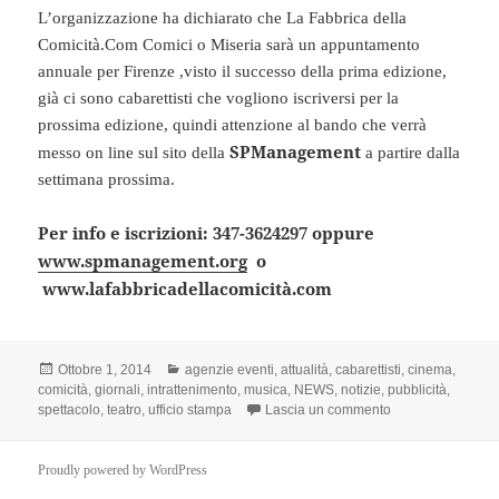
L’organizzazione ha dichiarato che La Fabbrica della
Comicità.Com Comici o Miseria sarà un appuntamento
annuale per Firenze ,visto il successo della prima edizione,
già ci sono cabarettisti che vogliono iscriversi per la
prossima edizione, quindi attenzione al bando che verrà
SPManagement
messo on line sul sito della
a partire dalla
settimana prossima.
Per info e iscrizioni: 347-3624297 oppure
www.spmanagement.org
o
www.lafabbricadellacomicità.com
Scritto
Categorie
Ottobre 1, 2014
agenzie eventi
,
attualità
,
cabarettisti
,
cinema
,
il
comicità
,
giornali
,
intrattenimento
,
musica
,
NEWS
,
notizie
,
pubblicità
,
su VINCE LA FA
spettacolo
,
teatro
,
ufficio stampa
Lascia un commento
Proudly powered by WordPress