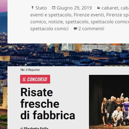
Formato
Scritto
Categorie
Stato
Giugno 29, 2019
cabaret
,
cab
il
eventi e spettacolo
,
Firenze eventi
,
Firenze sp
comico
,
notizie
,
spettacolo
,
spettacolo comic
su SI E’ S
spettacolo comici
2 commenti