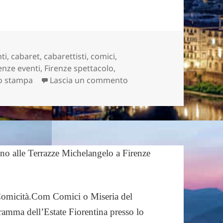
ti
,
cabaret
,
cabarettisti
,
comici
,
enze eventi
,
Firenze spettacolo
,
su Tante belle novità si 
io stampa
Lascia un commento
a Comicità.Com Comici o Miseria del
ramma dell’Estate Fiorentina presso lo