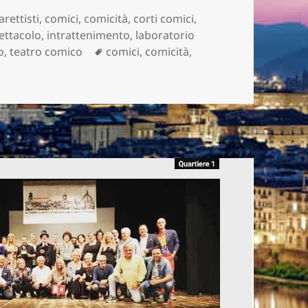
arettisti
,
comici
,
comicità
,
corti comici
,
ettacolo
,
intrattenimento
,
laboratorio
Tag
o
,
teatro comico
comici
,
comicità
,
VOLTA LA PRIMA SEMIFINALE DELLA FABBRICA DELLA COMCI