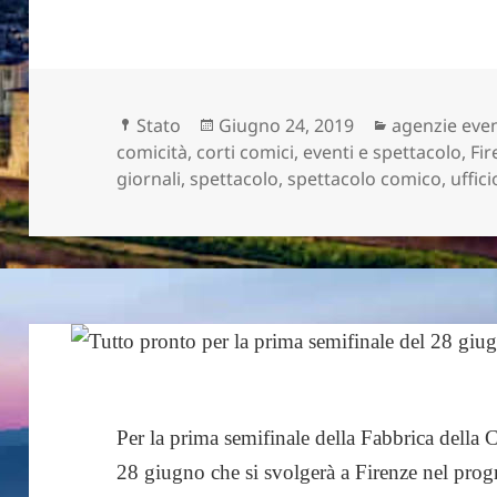
Formato
Scritto
Categorie
Stato
Giugno 24, 2019
agenzie even
il
comicità
,
corti comici
,
eventi e spettacolo
,
Fir
giornali
,
spettacolo
,
spettacolo comico
,
uffic
Per la prima semifinale della Fabbrica dell
28 giugno che si svolgerà a Firenze nel prog