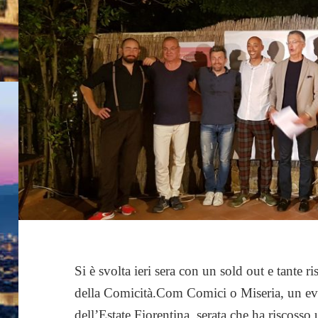
Si è svolta ieri sera con un sold out e tante r
della Comicità.Com Comici o Miseria, un even
dell’Estate Fiorentina, serata che ha riscosso