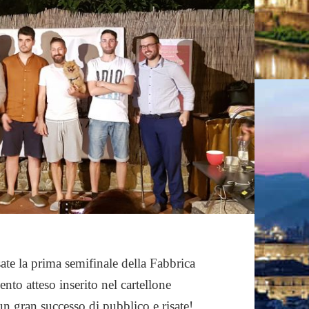
isate la prima semifinale della Fabbrica
to atteso inserito nel cartellone
 un gran successo di pubblico e risate!