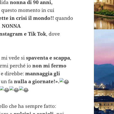
dida
nonna di 90 anni,
 questo momento in cui
tte in crisi il mondo!!
quando
, NONNA
nstagram e Tik Tok
, dove
 mi vede si
spaventa e scappa
,
armi perché io
non mi fermo
e
e direbbe:
mannaggia gli
 un fa
nulla a giornate!».
ello che ha sempre fatto:
iare a
pulcini e conigli,
poi