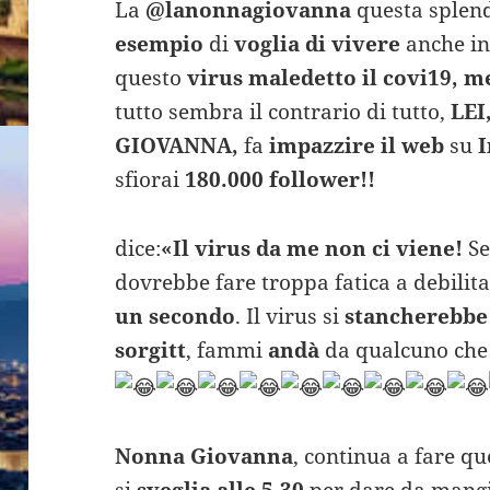
La
@lanonnagiovanna
questa splen
esempio
di
voglia di vivere
anche in
questo
virus maledetto il covi19, me
tutto sembra il contrario di tutto,
LEI
GIOVANNA,
fa
impazzire il web
su
I
sfiorai
180.000 follower!!
dice:
«Il virus da me non ci viene!
Se
dovrebbe fare troppa fatica a debilit
un secondo
. Il virus si
stancherebb
sorgitt
, fammi
andà
da qualcuno che
Nonna Giovanna
, continua a fare qu
si
sveglia alle 5,30
per dare da mang