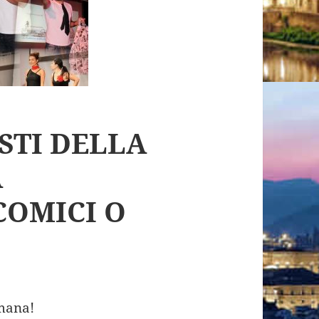
ISTI DELLA
A
COMICI O
imana!