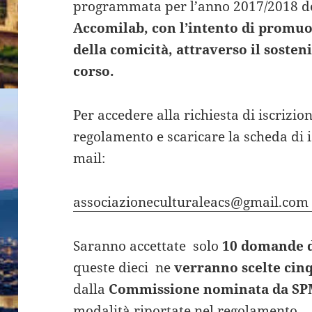
programmata per l’anno 2017/2018 
Accomilab, con l’intento di promuo
della comicità, attraverso il soste
corso.
Per accedere alla richiesta di iscrizio
regolamento e scaricare la scheda di i
mail:
associazioneculturaleacs@gmail.co
Saranno accettate solo
10 domande da
queste dieci ne
verranno scelte cin
dalla
Commissione nominata da S
modalità riportate nel regolamento.