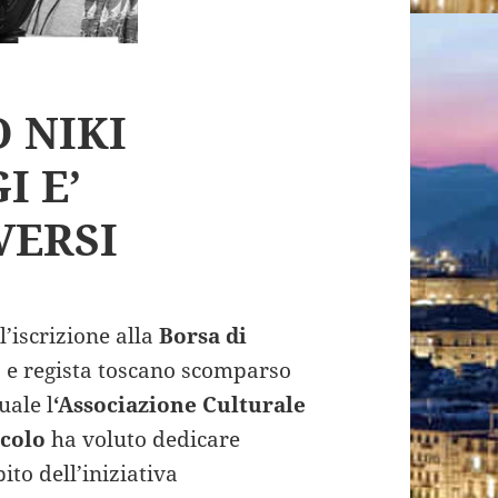
O NIKI
I E’
VERSI
’iscrizione alla
Borsa di
o e regista toscano scomparso
ale l
‘Associazione Culturale
acolo
ha voluto dedicare
ito dell’iniziativa