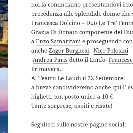
noi la cominciamo presentandovi i no
precedenza alle splendide donne che 
Francesca Dolcino
– Duo Le Tre’ Fem
Grazia Di Donato
componente del Duo 
a
Enzo Samaritani
e proseguendo con 
anche
Zagor Borghesi
–
Nico Pelosini
–
Andrea Paris
detto il Lonfo-
Francesc
Primavera
.
Al T
eatro Le Laudi il 22 Settembre!
a breve condivideremo anche qui l’ ev
biglietti con posto unico a 10 €
Tante sorprese, ospiti e risate!
Seguiteci sulle nostre pagine social: