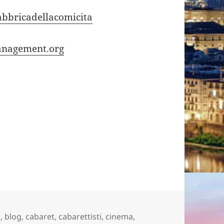
abbricadellacomicita
anagement.org
à
,
blog
,
cabaret
,
cabarettisti
,
cinema
,