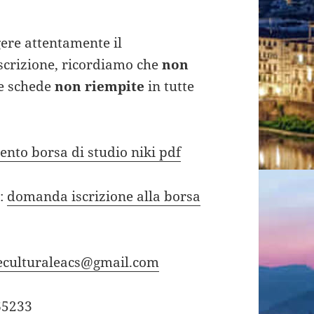
gere attentamente il
scrizione, ricordiamo che
non
e schede
non riempite
in tutte
nto borsa di studio niki pdf
:
domanda iscrizione alla borsa
eculturaleacs@gmail.com
65233