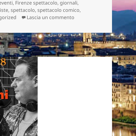
eventi
,
Firenze spettacolo
,
giornali
,
viste
,
spettacolo
,
spettacolo comico
,
su ECCO I 10 FINALISTI D
gorized
Lascia un commento