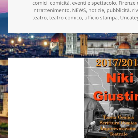
il
comici
,
comicità
,
eventi e spettacolo
,
Firenze 
intrattenimento
,
NEWS
,
notizie
,
pubblicità
,
ri
teatro
,
teatro comico
,
ufficio stampa
,
Uncate