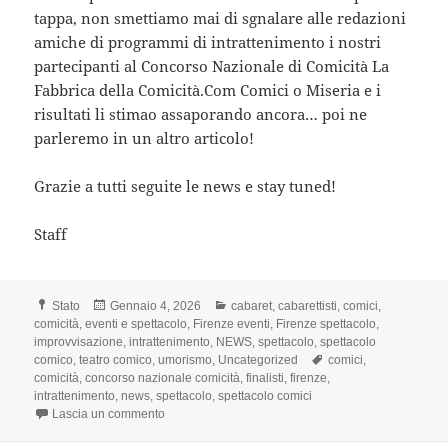
tappa, non smettiamo mai di sgnalare alle redazioni
amiche di programmi di intrattenimento i nostri
partecipanti al Concorso Nazionale di Comicità La
Fabbrica della Comicità.Com Comici o Miseria e i
risultati li stimao assaporando ancora… poi ne
parleremo in un altro articolo!
Grazie a tutti seguite le news e stay tuned!
Staff
Formato
Scritto
Categorie
Stato
Gennaio 4, 2026
cabaret
,
cabarettisti
,
comici
,
il
comicità
,
eventi e spettacolo
,
Firenze eventi
,
Firenze spettacolo
,
improvvisazione
,
intrattenimento
,
NEWS
,
spettacolo
,
spettacolo
Tag
comico
,
teatro comico
,
umorismo
,
Uncategorized
comici
,
comicità
,
concorso nazionale comicità
,
finalisti
,
firenze
,
intrattenimento
,
news
,
spettacolo
,
spettacolo comici
su VINCE LA XII° EDIZIONE DELLA FABBRICA DE
Lascia un commento