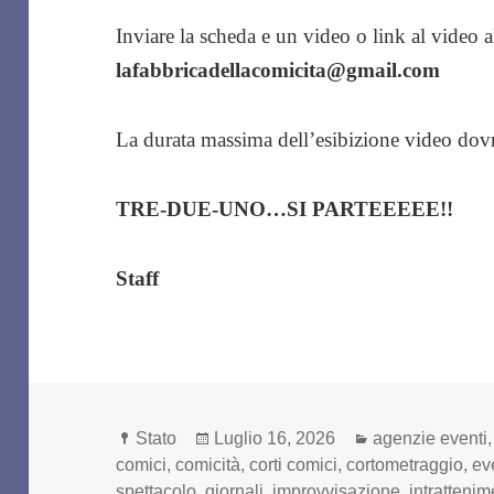
Inviare la scheda e un video o link al video a
lafabbricadellacomicita@gmail.com
La durata massima dell’esibizione video dovr
TRE-DUE-UNO…SI PARTEEEEE!!
Staff
Formato
Scritto
Categorie
Stato
Luglio 16, 2026
agenzie eventi
il
comici
,
comicità
,
corti comici
,
cortometraggio
,
ev
spettacolo
,
giornali
,
improvvisazione
,
intratteni