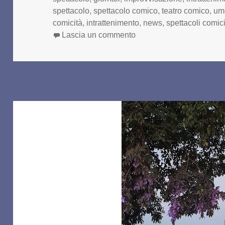
spettacolo
,
spettacolo comico
,
teatro comico
,
um
comicità
,
intrattenimento
,
news
,
spettacoli comic
su RICOMINCIANO LE S
Lascia un commento