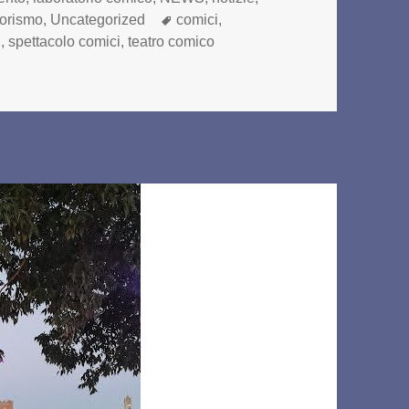
Tag
orismo
,
Uncategorized
comici
,
i
,
spettacolo comici
,
teatro comico
ELEZIONI PER LA XIII° EDIZIONE DELLA FABBRICA DELLA