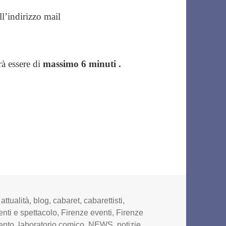
ll’indirizzo mail
à essere di
massimo 6 minuti .
,
attualità
,
blog
,
cabaret
,
cabarettisti
,
enti e spettacolo
,
Firenze eventi
,
Firenze
mento
,
laboratorio comico
,
NEWS
,
notizie
,