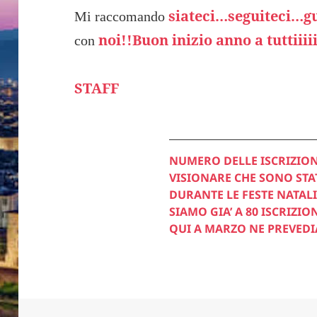
siateci…seguiteci…g
Mi raccomando
noi!!Buon
inizio anno a tuttiiiii
con
STAFF
NUMERO DELLE ISCRIZION
VISIONARE CHE SONO STAT
DURANTE LE FESTE NATALI
SIAMO GIA’ A 80 ISCRIZIO
QUI A MARZO NE PREVED