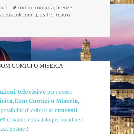
Tag
zed
comici
,
comicità
,
firenze
spettacoli comici
,
teatro
,
teatro
le feste si ricomincia alla grande!
zioni televisive
per i nostri
icità.Com Comici o Miseria,
contesti
possibilità di esibirsi in
et
ci hanno contattato per mandare i
ack positivi!