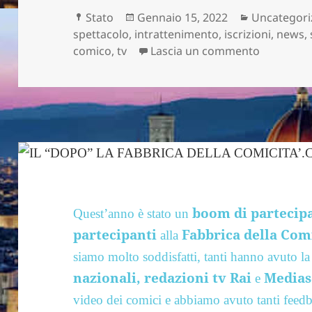
Formato
Scritto
Categorie
Stato
Gennaio 15, 2022
Uncategori
il
spettacolo
,
intrattenimento
,
iscrizioni
,
news
,
su Finite 
comico
,
tv
Lascia un commento
boom di partecipa
Quest’anno è stato un
partecipanti
Fabbrica della Com
alla
siamo molto soddisfatti, tanti hanno avuto la 
nazionali, redazioni tv Rai
Medias
e
video dei comici e abbiamo avuto tanti feedb