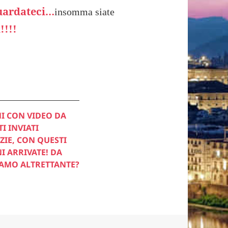
uardateci…
insomma siate
!!!!
I CON VIDEO DA
I INVIATI
ZIE, CON QUESTI
NI ARRIVATE! DA
IAMO
ALTRETTANTE?