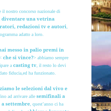
e il nostro concorso nazionale di
diventare una vetrina
a
ratori, redazioni tv e autori
,
rogramma adatto a loro.
ai messo in palio premi in
che si vince?
<
> abbiamo sempre
casting tv
cipare a
, il resto lo devi
 dato fiducia,ed ha funzionato.
ziamo le selezioni dal vivo e
semifinali a
ino ad arrivare alle
le a settembre
, quest’anno ci ha