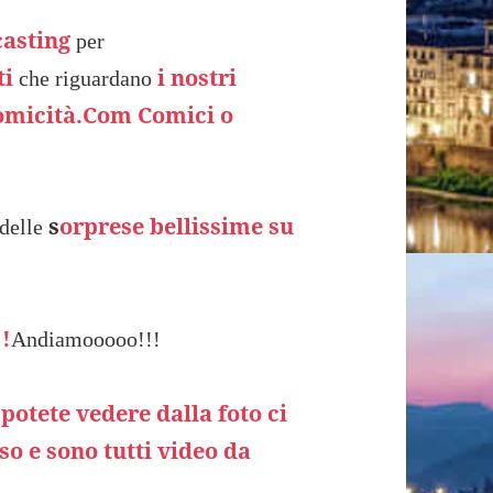
casting
per
ti
i nostri
che riguardano
Comicità.Com Comici o
!
s
orprese bellissime su
 delle
!!
Andiamooooo!!!
potete vedere dalla foto ci
so e sono tutti video da