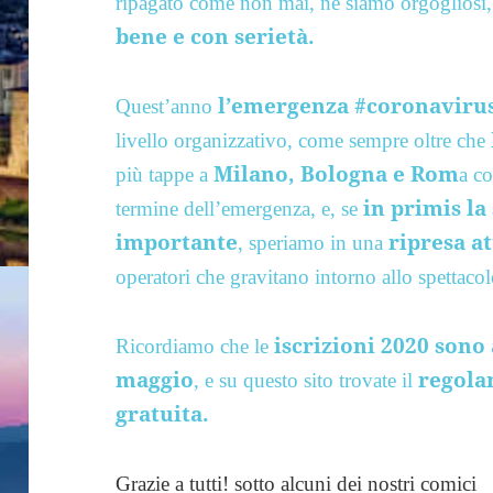
ripagato come non mai, ne siamo orgogliosi,
bene e con serietà.
l’emergenza #coronaviru
Quest’anno
livello organizzativo, come sempre oltre che
Milano, Bologna e Rom
più tappe a
a co
in primis la 
termine dell’emergenza, e, se
importante
ripresa at
, speriamo in una
operatori che gravitano intorno allo spettacol
iscrizioni 2020 sono 
Ricordiamo che le
maggio
regola
, e su questo sito trovate il
gratuita.
Grazie a tutti! sotto alcuni dei nostri comici