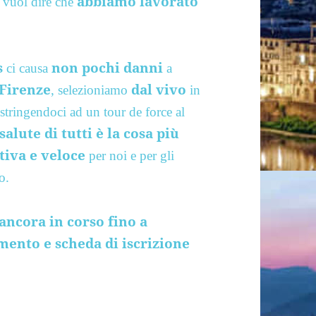
abbiamo lavorato
 vuol dire che
s
non pochi danni
ci causa
a
Firenze
dal vivo
, selezioniamo
in
stringendoci ad un tour de force al
salute di tutti è la cosa più
tiva e veloce
per noi e per gli
o.
ancora in corso fino a
mento e scheda di iscrizione