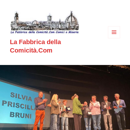
MENU
La Fabbrica della
E
WIDGET
Comicità.Com