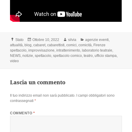
Formato
Scritto
Autore
Categorie
Stato
Ottobre 10, 2022
silvia
agenzie eventi
,
il
attualità
,
blog
,
cabaret
,
cabarettisti
,
comici
,
comicità
,
Firenze
spettacolo
,
improvvisazione
,
intrattenimento
,
laboratorio teatrale
,
NEWS
,
notizie
,
spettacolo
,
spettacolo comico
,
teatro
,
ufficio stampa
,
video
Lascia un commento
Il tuo indirizzo email non sarà pubblicato.
I campi obbligatori sono
contrassegnati
*
COMMENTO
*