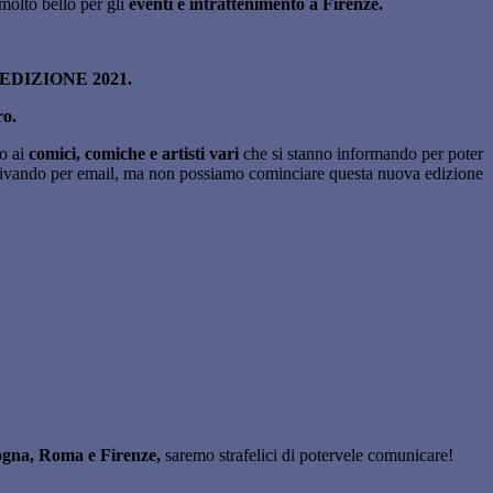
molto bello per gli
eventi e intrattenimento a Firenze.
IZIONE 2021.
ro.
do ai
comici, comiche e artisti vari
che si stanno informando per poter
rivando per email, ma non possiamo cominciare questa nuova edizione
logna, Roma e Firenze,
saremo strafelici di potervele comunicare!