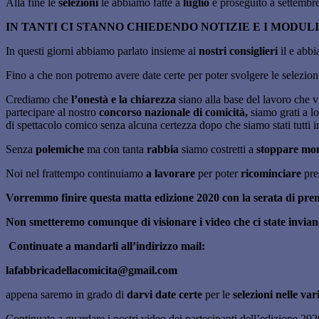
Alla fine le
selezioni
le abbiamo fatte a
luglio
e proseguito a settembre
IN TANTI CI STANNO CHIEDENDO NOTIZIE E I MODULI
In questi giorni abbiamo parlato insieme ai
nostri consiglieri
il e abb
Fino a che non potremo avere date certe per poter svolgere le selezion
Crediamo che
l’onestà e la chiarezza
siano alla base del lavoro che v
partecipare al nostro
concorso nazionale di comicità,
siamo grati a l
di spettacolo comico senza alcuna certezza dopo che siamo stati tutti i
Senza
polemiche
ma con tanta
rabbia
siamo costretti a
stoppare mome
Noi nel frattempo continuiamo
a lavorare
per poter
ricominciare
pres
Vorremmo finire questa matta edizione 2020 con la serata di prem
Non smetteremo comunque di visionare i video che ci state invian
Continuate a mandarli all’indirizzo mail:
lafabbricadellacomicita@gmail.com
appena saremo in grado di
darvi date certe
per le
selezioni nelle va
Continuate a guardare i nostri video dei partecipanti dell’edizione 202