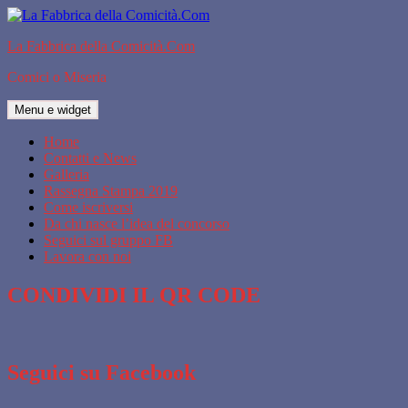
Vai
al
La Fabbrica della Comicità.Com
contenuto
Comici o Miseria
Menu e widget
Home
Contatti e News
Galleria
Rassegna Stampa 2019
Come iscriversi
Da chi nasce l’idea del concorso
Seguici sul gruppo FB
Lavora con noi
CONDIVIDI IL QR CODE
Seguici su Facebook