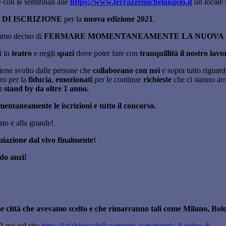
 con le semifinali alle
https://www.terrazzemichelangelo.it
un locale 
 DI ISCRIZIONE
per la
nuova edizione 2021
.
iamo deciso di
FERMARE MOMENTANEAMENTE LA NUOVA ED
i in
teatro
e negli
spazi
dove poter fare con
tranquillità il nostro lavo
iene svolto dalle persone che
collaborano con noi
e sopra tutto riguar
oro per la
fiducia
,
emozionati
per le continue
richieste
che ci stanno ar
n
stand by da oltre 1
anno.
ntaneamente le iscrizioni e tutto il concorso.
to e alla grande!
iazione dal vivo finalmente!
do anzi!
rie città che avevamo scelto e che rimarranno tali come Milano, Bo
0 qui sul sito
https://lafabbricadellacomicita.com/guarda-il-video-di…