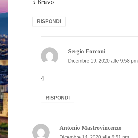
5 Bravo
RISPONDI
ha
Sergio Forconi
detto:
Dicembre 19, 2020 alle 9:58 pm
4
RISPONDI
ha
Antonio Mastrovincenzo
detto:
Dicembre 14, 2020 alle 6:51 pm