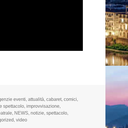
ategorie
genzie eventi
,
attualità
,
cabaret
,
comici
,
e spettacolo
,
improvvisazione
,
eatrale
,
NEWS
,
notizie
,
spettacolo
,
gorized
,
video