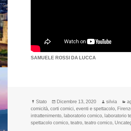
SAMUELE ROSSI DA LUCCA
Formato
Scritto
Autore
C
Stato
Dicembre 13, 2020
silvia
a
il
comicità
,
corti comici
,
eventi e spettacolo
,
Firenz
intrattenimento
,
laboratorio comico
,
laboratorio t
spettacolo comico
,
teatro
,
teatro comico
,
Uncate