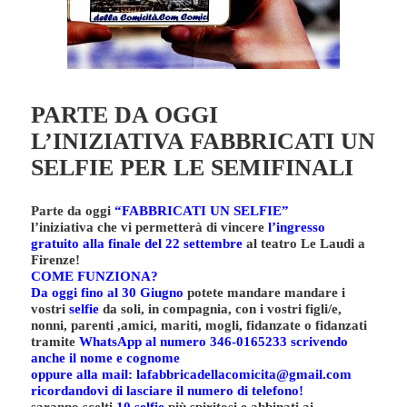
PARTE DA OGGI
L’INIZIATIVA FABBRICATI UN
SELFIE PER LE SEMIFINALI
Parte da oggi
“FABBRICATI UN SELFIE”
l’iniziativa che vi permetterà di vincere
l’ingresso
gratuito alla finale del 22 settembre
al teatro Le Laudi a
Firenze!
COME FUNZIONA?
Da oggi fino al 30 Giugno
potete mandare mandare i
vostri
selfie
da soli, in compagnia, con i vostri figli/e,
nonni, parenti ,amici, mariti, mogli, fidanzate o fidanzati
tramite
WhatsApp al numero 346-0165233 scrivendo
anche il nome e cognome
oppure alla mail: lafabbricadellacomicita@gmail.com
ricordandovi di lasciare il numero di telefono!
saranno scelti
10 selfie
più spiritosi e
abbinati ai