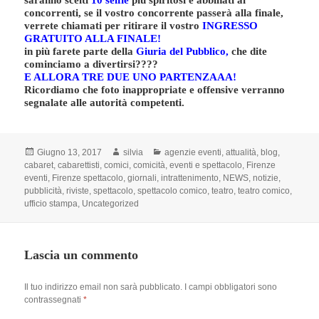
concorrenti,
se il vostro concorrente passerà alla finale,
verrete chiamati per ritirare il vostro
INGRESSO
GRATUITO ALLA FINALE!
in più farete parte della
Giuria del Pubblico
,
che dite
cominciamo a divertirsi????
E ALLORA TRE DUE UNO PARTENZAAA!
Ricordiamo che foto inappropriate e offensive verranno
segnalate alle autorità competenti.
Scritto
Autore
Categorie
Giugno 13, 2017
silvia
agenzie eventi
,
attualità
,
blog
,
il
cabaret
,
cabarettisti
,
comici
,
comicità
,
eventi e spettacolo
,
Firenze
eventi
,
Firenze spettacolo
,
giornali
,
intrattenimento
,
NEWS
,
notizie
,
pubblicità
,
riviste
,
spettacolo
,
spettacolo comico
,
teatro
,
teatro comico
,
ufficio stampa
,
Uncategorized
Lascia un commento
Il tuo indirizzo email non sarà pubblicato.
I campi obbligatori sono
contrassegnati
*