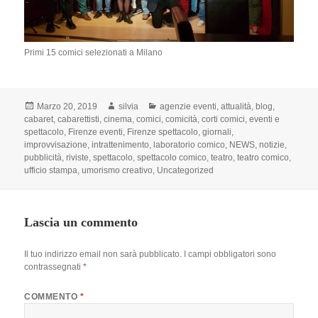
Primi 15 comici selezionati a Milano
Scritto
Autore
Categorie
Marzo 20, 2019
silvia
agenzie eventi
,
attualità
,
blog
,
il
cabaret
,
cabarettisti
,
cinema
,
comici
,
comicità
,
corti comici
,
eventi e
spettacolo
,
Firenze eventi
,
Firenze spettacolo
,
giornali
,
improvvisazione
,
intrattenimento
,
laboratorio comico
,
NEWS
,
notizie
,
pubblicità
,
riviste
,
spettacolo
,
spettacolo comico
,
teatro
,
teatro comico
,
ufficio stampa
,
umorismo creativo
,
Uncategorized
Lascia un commento
Il tuo indirizzo email non sarà pubblicato.
I campi obbligatori sono
contrassegnati
*
COMMENTO
*