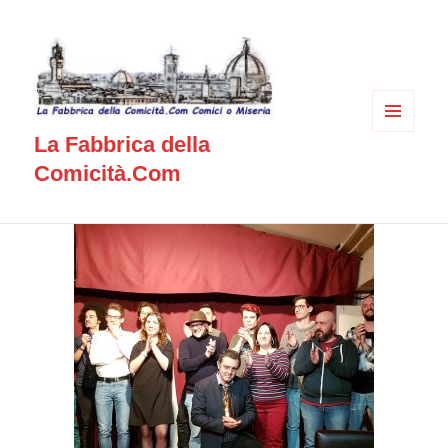
MENU
La Fabbrica della
E
WIDGET
Comicità.Com