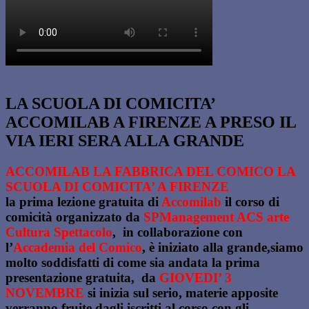
LA SCUOLA DI COMICITA’
ACCOMILAB A FIRENZE A PRESO IL
VIA IERI SERA ALLA GRANDE
ACCOMILAB LA FABBRICA DEL COMICO LA
SCUOLA DI COMICITA’ A FIRENZE
la prima lezione gratuita di
Accomilab
il corso di
comicità organizzato da
SPManagement ACS arte
Cultura Spettacolo
, in collaborazione con
l’
Accademia del Comico
, è iniziato alla grande,siamo
molto soddisfatti di come sia andata la prima
presentazione gratuita, da
GIOVEDI’ 3
NOVEMBRE
si inizia sul serio, materie apposite
verranno fruite dagli iscritti al corso con gli