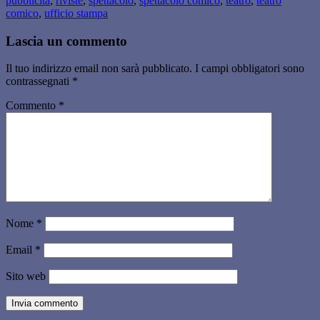
pubblicità
,
riviste
,
spettacolo
,
spettacolo comico
,
teatro
,
teatro
comico
,
ufficio stampa
Lascia un commento
Il tuo indirizzo email non sarà pubblicato.
I campi obbligatori sono
contrassegnati
*
Commento
*
Nome
*
Email
*
Sito web