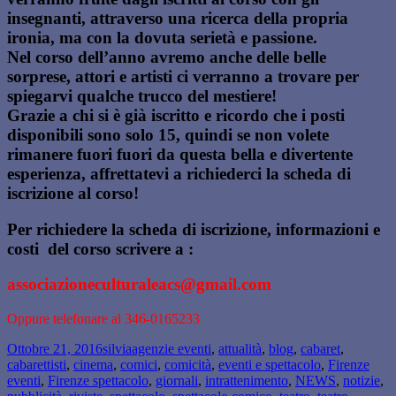
insegnanti, attraverso una ricerca della propria
ironia, ma con la dovuta serietà e passione.
Nel corso dell’anno avremo anche delle belle
sorprese, attori e artisti ci verranno a trovare per
spiegarvi qualche trucco del mestiere!
Grazie a chi si è già iscritto e ricordo che i posti
disponibili sono solo 15, quindi se non volete
rimanere fuori fuori da questa bella e divertente
esperienza, affrettatevi a richiederci la scheda di
iscrizione al corso!
Per richiedere la scheda di iscrizione, informazioni e
costi del corso scrivere a :
associazioneculturaleacs@gmail.com
Oppure telefonare al 346-0165233
Scritto
Autore
Categorie
Ottobre 21, 2016
silvia
agenzie eventi
,
attualità
,
blog
,
cabaret
,
il
cabarettisti
,
cinema
,
comici
,
comicità
,
eventi e spettacolo
,
Firenze
eventi
,
Firenze spettacolo
,
giornali
,
intrattenimento
,
NEWS
,
notizie
,