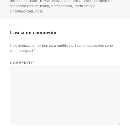
del corpo in teatro
,
NEWS
,
notizie
,
pubblicità
,
riviste
,
spettacolo
,
spettacolo comico
,
teatro
,
teatro comico
,
ufficio stampa
,
Uncategorized
,
video
Lascia un commento
Il tuo indirizzo email non sarà pubblicato.
I campi obbligatori sono
contrassegnati
*
COMMENTO
*