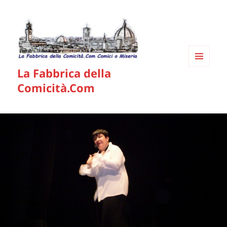
La Fabbrica della
MENU
E
Comicità.Com
WIDGET