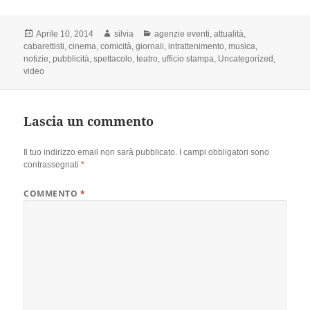
Scritto
Autore
Categorie
Aprile 10, 2014
silvia
agenzie eventi
,
attualità
,
il
cabarettisti
,
cinema
,
comicità
,
giornali
,
intrattenimento
,
musica
,
notizie
,
pubblicità
,
spettacolo
,
teatro
,
ufficio stampa
,
Uncategorized
,
video
Lascia un commento
Il tuo indirizzo email non sarà pubblicato.
I campi obbligatori sono
contrassegnati
*
COMMENTO
*