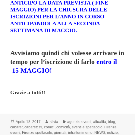
ANTICIPO LA DATA PREVISTA ( FINE
MAGGIO) PER LA CHIUSURA DELLE
ISCRIZIONI PER L’ANNO IN CORSO
ANTICIPANDOLA ALLA SECONDA
SETTIMANA DI MAGGIO.
Avvisiamo quindi chi volesse arrivare in
tempo per l’iscrizione di farlo
entro il
15 MAGGIO!
Grazie a tutti!!
Scritto
Autore
Categorie
Aprile 18, 2017
silvia
agenzie eventi
,
attualità
,
blog
,
il
cabaret
,
cabarettisti
,
comici
,
comicità
,
eventi e spettacolo
,
Firenze
eventi
,
Firenze spettacolo
,
giornali
,
intrattenimento
,
NEWS
,
notizie
,