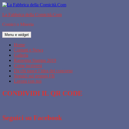
Vai
al
La Fabbrica della Comicità.Com
contenuto
Comici o Miseria
Menu e widget
Home
Contatti e News
Galleria
Rassegna Stampa 2019
Come iscriversi
Da chi nasce l’idea del concorso
Seguici sul gruppo FB
Lavora con noi
CONDIVIDI IL QR CODE
Seguici su Facebook