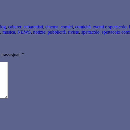
log
,
cabaret
,
cabarettisti
,
cinema
,
comici
,
comicità
,
eventi e spettacolo
,
,
musica
,
NEWS
,
notizie
,
pubblicità
,
riviste
,
spettacolo
,
spettacolo com
ntrassegnati
*