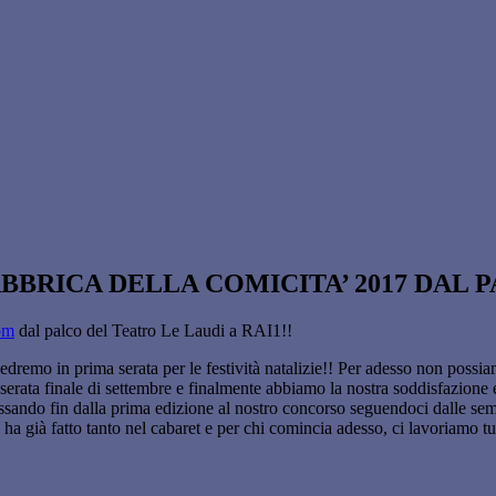
BBRICA DELLA COMICITA’ 2017 DAL P
om
dal palco del Teatro Le Laudi a RAI1!!
remo in prima serata per le festività natalizie!! Per adesso non possia
a serata finale di settembre e finalmente abbiamo la nostra soddisf
azione 
essando fin dalla prima edizione al nostro concorso seguendoci dalle
semi
 ha già fatto tanto nel cabaret e per chi comincia adesso, ci lavoriamo tut