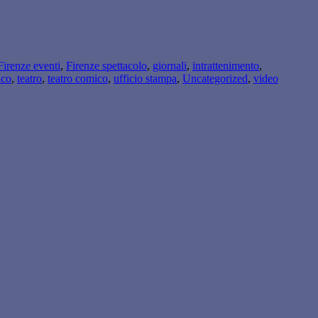
Firenze eventi
,
Firenze spettacolo
,
giornali
,
intrattenimento
,
ico
,
teatro
,
teatro comico
,
ufficio stampa
,
Uncategorized
,
video